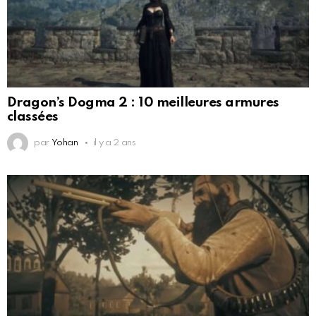
Dragon’s Dogma 2 : 10 meilleures armures
classées
par
Yohan
il y a 2 ans