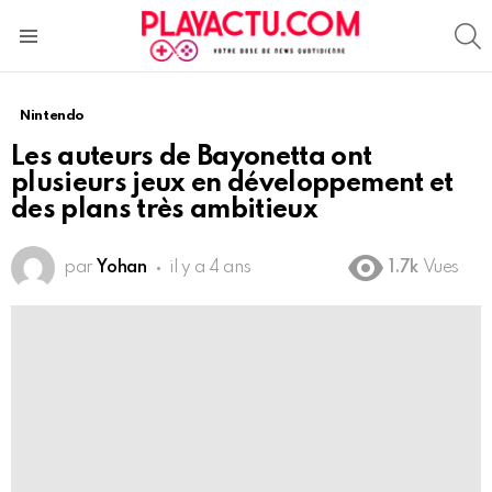
S
Menu
Nintendo
Les auteurs de Bayonetta ont
plusieurs jeux en développement et
des plans très ambitieux
par
Yohan
il y a 4 ans
1.7k
Vues