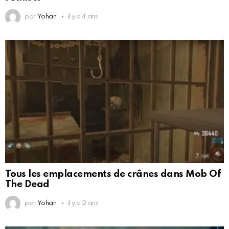
par
Yohan
il y a 4 ans
Tous les emplacements de crânes dans Mob Of
The Dead
par
Yohan
il y a 2 ans