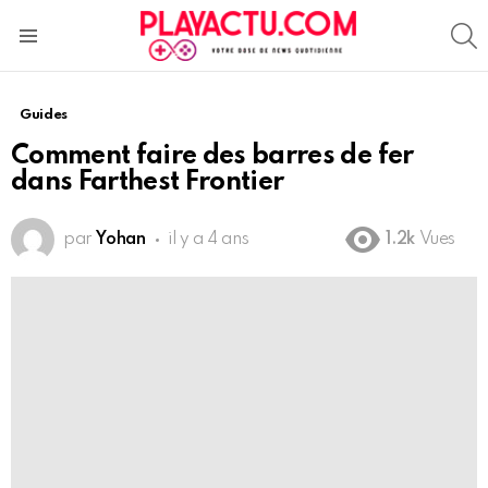
S
Menu
Guides
Comment faire des barres de fer
dans Farthest Frontier
par
Yohan
il y a 4 ans
1.2k
Vues