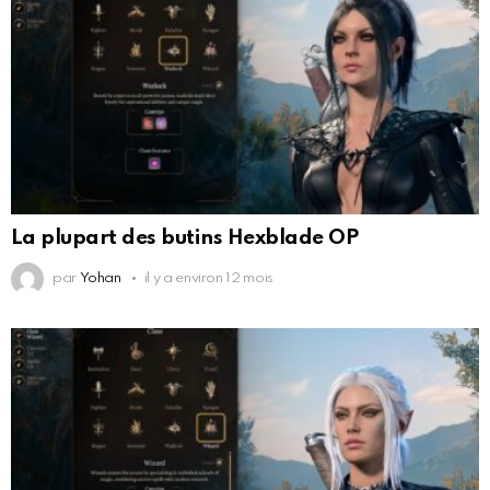
La plupart des butins Hexblade OP
par
Yohan
il y a environ 12 mois