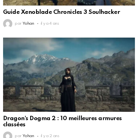
Guide Xenoblade Chronicles 3 Soulhacker
par
Yohan
il y a 4 ans
Dragon’s Dogma 2 : 10 meilleures armures
classées
par
Yohan
il y a 2 ans