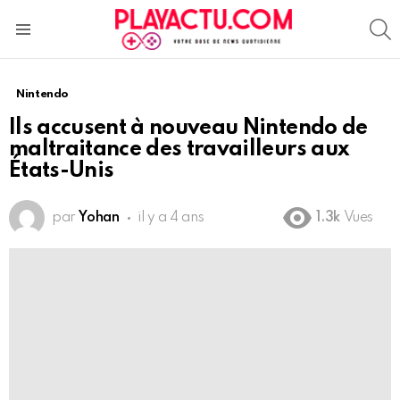
S
Menu
Nintendo
Ils accusent à nouveau Nintendo de
maltraitance des travailleurs aux
États-Unis
par
Yohan
il y a 4 ans
1.3k
Vues