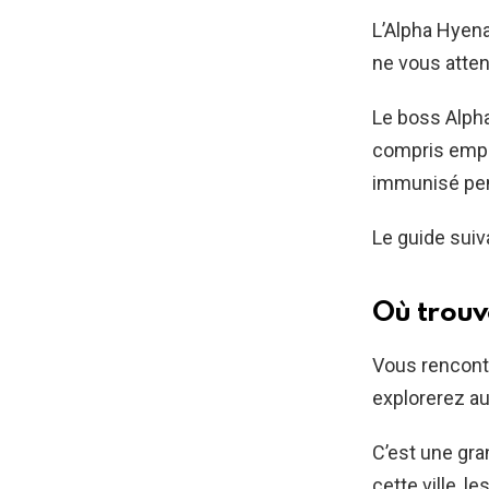
L’Alpha Hyena
ne vous atten
Le boss Alpha
compris empoi
immunisé pen
Le guide suiv
Où trouv
Vous rencontr
explorerez au
C’est une gran
cette ville, 