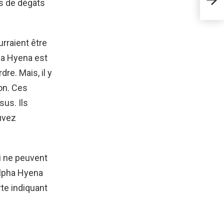
us de dégâts
Won
urraient être
ha Hyena est
re. Mais, il y
son. Ces
us. Ils
uvez
ui ne peuvent
’Alpha Hyena
te indiquant