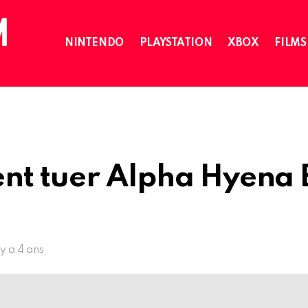
NINTENDO
PLAYSTATION
XBOX
FILMS
t tuer Alpha Hyena 
l y a 4 ans