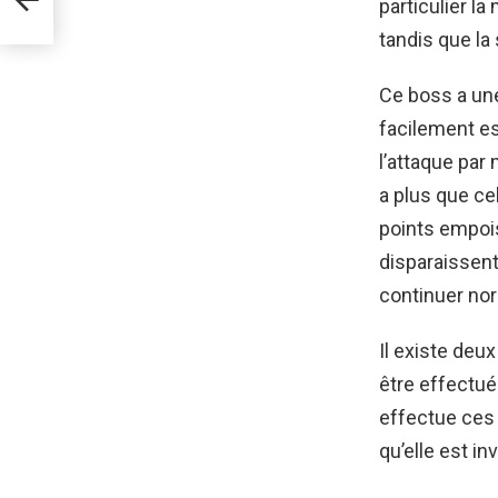
particulier la
tandis que la
Ce boss a une
facilement es
l’attaque par
a plus que cel
points empoi
disparaissen
continuer no
Il existe deu
être effectué
effectue ces 
qu’elle est in