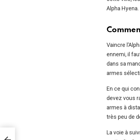
Alpha Hyena.
Comment
Vaincre l’Alp
ennemi, il fa
dans sa manch
armes sélecti
En ce qui con
devez vous r
armes à distan
très peu de d
La voie à sui
r