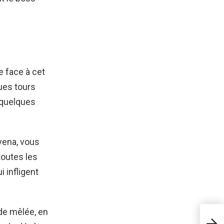
e face à cet
ues tours
 quelques
yena, vous
toutes les
i infligent
 de mêlée, en
Gui
chan