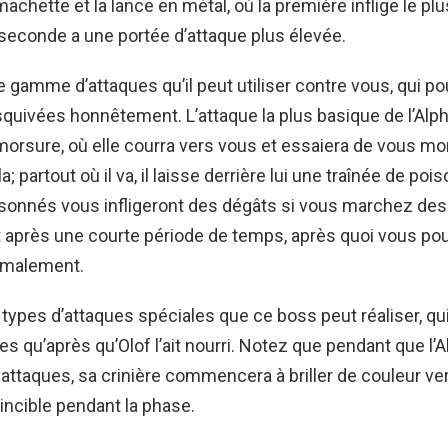
 machette et la lance en métal, où la première inflige le pl
 seconde a une portée d’attaque plus élevée.
 gamme d’attaques qu’il peut utiliser contre vous, qui po
quivées honnêtement. L’attaque la plus basique de l’Alp
 morsure, où elle courra vers vous et essaiera de vous mord
a; partout où il va, il laisse derrière lui une traînée de poi
sonnés vous infligeront des dégâts si vous marchez dess
t après une courte période de temps, après quoi vous po
rmalement.
x types d’attaques spéciales que ce boss peut réaliser, q
es qu’après qu’Olof l’ait nourri. Notez que pendant que l
attaques, sa crinière commencera à briller de couleur ver
vincible pendant la phase.