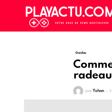
Guides
Commen
radeau
par
Yohan
i