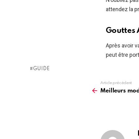
attendez la p
Gouttes
Après avoir v
peut être po
GUIDE
Article précédent
See
more
Meilleurs mod