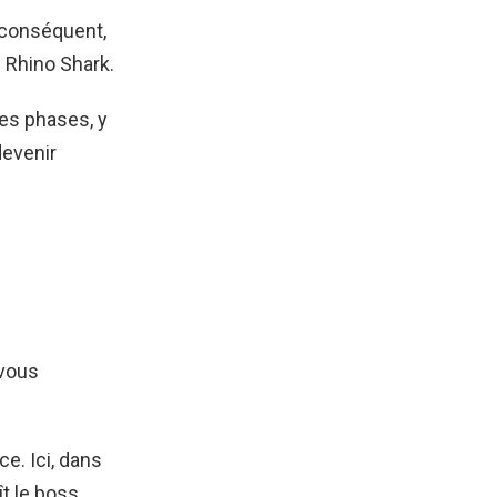
 conséquent,
 Rhino Shark.
tes phases, y
devenir
 vous
ce. Ici, dans
ît le boss