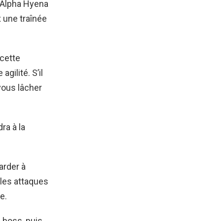
L’Alpha Hyena
 une traînée
 cette
gilité. S’il
 vous lâcher
ra à la
arder à
t les attaques
e.
 boss, puis