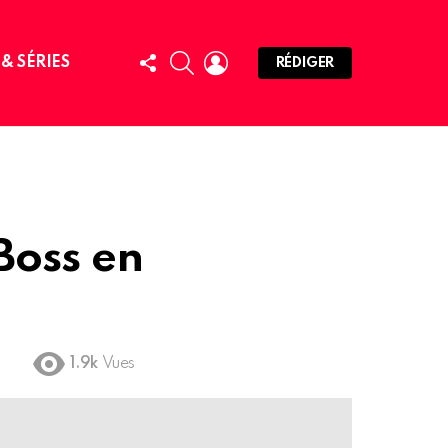
FOLLOW
SEARCH
LOGIN
 & SÉRIES
RÉDIGER
US
Boss en
1.9k
Vues