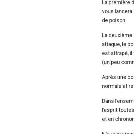
La première d
vous lancera 
de poison.
La deuxième d
attaque, le bo
est attrapé, i
(un peu comm
Après une cou
normale et re
Dans l’ensemb
l’esprit toute
et en chronom
N’oubliez pas