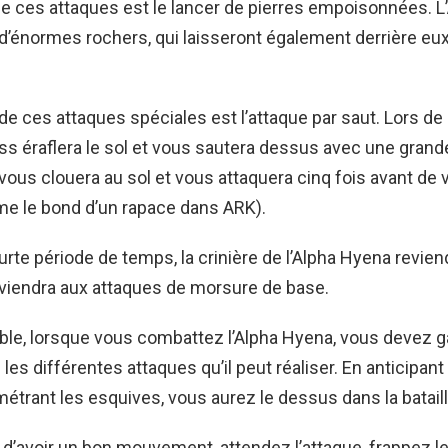
e ces attaques est le lancer de pierres empoisonnées. 
d’énormes rochers, qui laisseront également derrière eux
e ces attaques spéciales est l’attaque par saut. Lors de
ss éraflera le sol et vous sautera dessus avec une grande a
l vous clouera au sol et vous attaquera cinq fois avant de
e le bond d’un rapace dans ARK).
rte période de temps, la crinière de l’Alpha Hyena reviend
viendra aux attaques de morsure de base.
le, lorsque vous combattez l’Alpha Hyena, vous devez g
s les différentes attaques qu’il peut réaliser. En anticipan
étrant les esquives, vous aurez le dessus dans la bataill
 d’avoir un bon mouvement, attendez l’attaque, frappez le