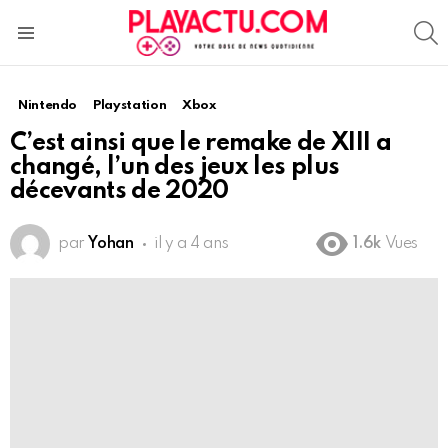
S
Menu
Nintendo
Playstation
Xbox
C’est ainsi que le remake de XIII a
changé, l’un des jeux les plus
décevants de 2020
par
Yohan
il y a 4 ans
1.6k
Vues