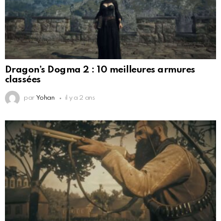
Dragon’s Dogma 2 : 10 meilleures armures
classées
par
Yohan
il y a 2 ans