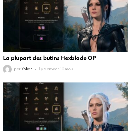
La plupart des butins Hexblade OP
par
Yohan
il y a environ 12 mois