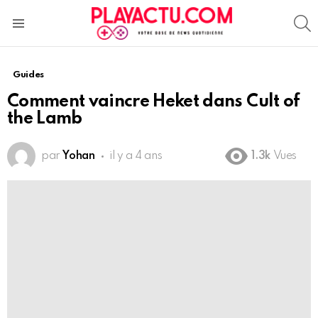
S
Menu
Guides
Comment vaincre Heket dans Cult of
the Lamb
par
Yohan
il y a 4 ans
1.3k
Vues