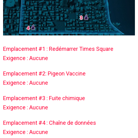
Emplacement #1 : Redémarrer Times Square
Exigence : Aucune
Emplacement #2: Pigeon Vaccine
Exigence : Aucune
Emplacement #3 : Fuite chimique
Exigence : Aucune
Emplacement #4 : Chaîne de données
Exigence : Aucune