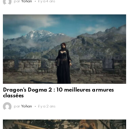
par
Yohan
il y a 4 ans
Dragon’s Dogma 2 : 10 meilleures armures
classées
par
Yohan
il y a 2 ans