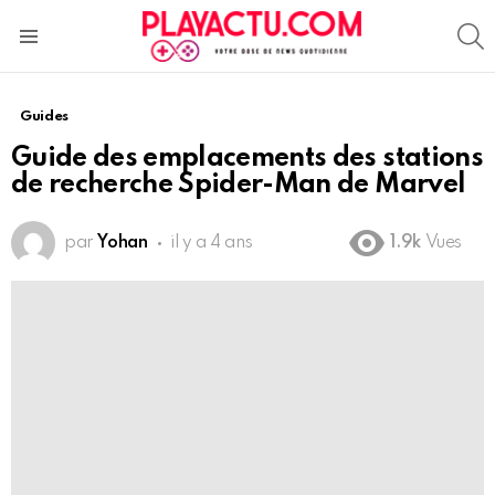
S
Menu
Guides
Guide des emplacements des stations
de recherche Spider-Man de Marvel
par
Yohan
il y a 4 ans
1.9k
Vues