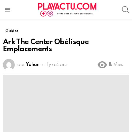
S
Menu
Guides
Ark The Center Obélisque
Emplacements
par
Yohan
il y a 4 ans
1k
Vues