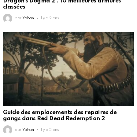
Dragon’s Dogma 2 : 10 meilleures armures
classées
par
Yohan
il y a 2 ans
Guide des emplacements des repaires de
gangs dans Red Dead Redemption 2
par
Yohan
il y a 2 ans