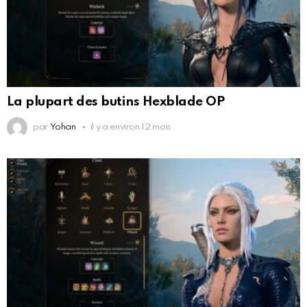
La plupart des butins Hexblade OP
par
Yohan
il y a environ 12 mois