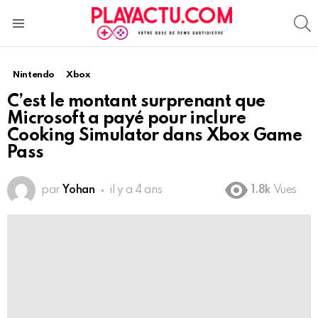
S
Menu
Nintendo
Xbox
C’est le montant surprenant que
Microsoft a payé pour inclure
Cooking Simulator dans Xbox Game
Pass
par
Yohan
il y a 4 ans
1.8k
Vues