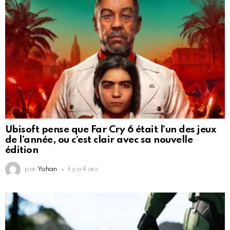
Ubisoft pense que Far Cry 6 était l’un des jeux
de l’année, ou c’est clair avec sa nouvelle
édition
par
Yohan
il y a 4 ans