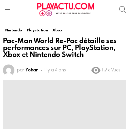
S
Menu
Nintendo
Playstation
Xbox
Pac-Man World Re-Pac détaille ses
performances sur PC, PlayStation,
Xbox et Nintendo Switch
par
Yohan
il y a 4 ans
1.7k
Vues