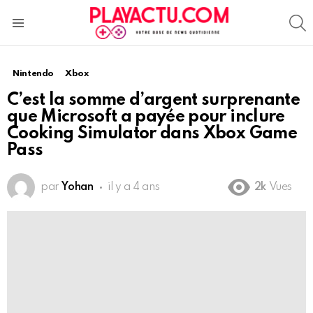
S
Menu
Nintendo
Xbox
C’est la somme d’argent surprenante
que Microsoft a payée pour inclure
Cooking Simulator dans Xbox Game
Pass
par
Yohan
il y a 4 ans
2k
Vues