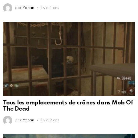
par
Yohan
il y a 4 ans
Tous les emplacements de crânes dans Mob Of
The Dead
par
Yohan
il y a 2 ans