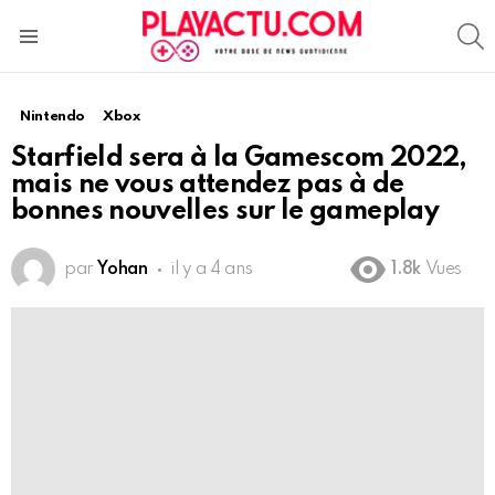
S
Menu
Nintendo
Xbox
Starfield sera à la Gamescom 2022,
mais ne vous attendez pas à de
bonnes nouvelles sur le gameplay
par
Yohan
il y a 4 ans
1.8k
Vues