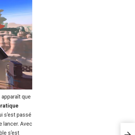
l apparaît que
ratique
ui s’est passé
e lancer. Avec
Prof
sur 
le s’est