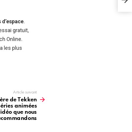
sur 
rec
s d’espace
.
sai gratuit,
ch Online.
a les plus
Article suivant
ière de Tekken
 séries animées
vidéo que nous
recommandons