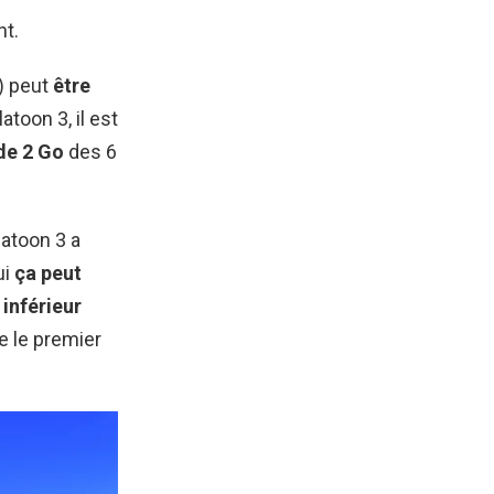
nt.
) peut
être
toon 3, il est
de 2 Go
des 6
atoon 3 a
ui
ça peut
 inférieur
ue le premier