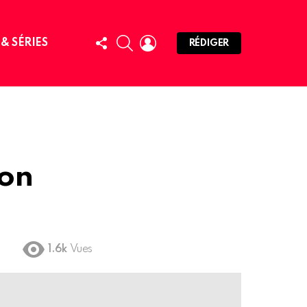
FOLLOW
SEARCH
LOGIN
 & SÉRIES
RÉDIGER
US
son
1.6k
Vues