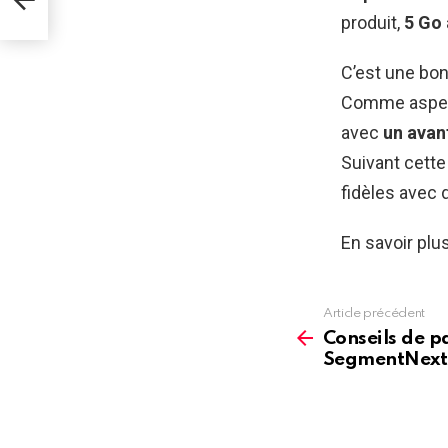
produit,
5 Go 
C’est une bon
Comme aspect
avec
un avan
Suivant cette
fidèles avec 
En savoir plu
Article précédent
See
more
Conseils de 
SegmentNext