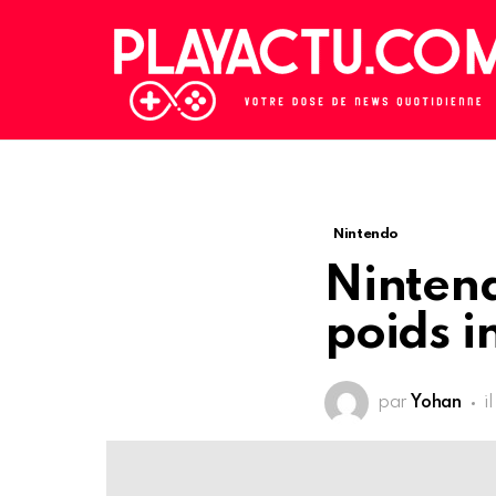
Nintendo
Nintend
poids in
par
Yohan
i