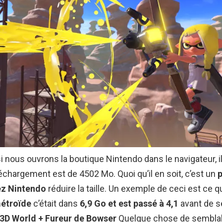
i nous ouvrons la boutique Nintendo dans le navigateur, i
éléchargement est de 4502 Mo. Quoi qu’il en soit, c’est un
p
ez Nintendo
réduire la taille. Un exemple de ceci est ce q
métroïde
c’était dans
6,9 Go et est passé à 4,1
avant de s
3D World + Fureur de Bowser
Quelque chose de semblab