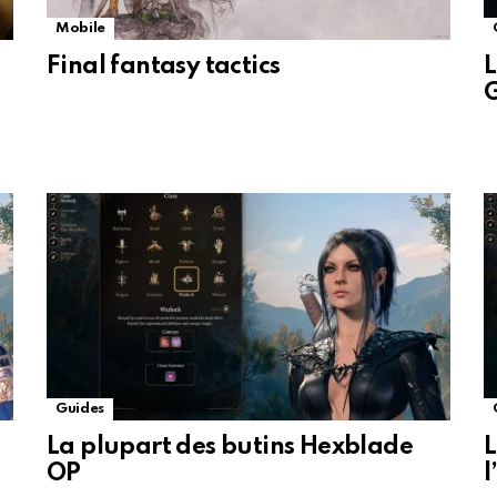
Mobile
Final fantasy tactics
L
G
Guides
La plupart des butins Hexblade
L
OP
l