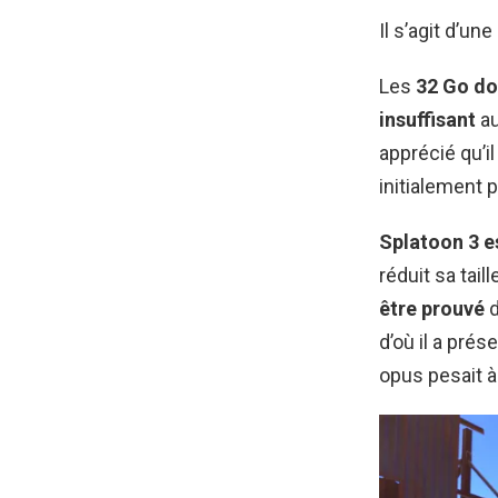
Il s’agit d’u
Les
32 Go do
insuffisant
au
apprécié qu’il
initialement 
Splatoon 3 e
réduit sa tail
être prouvé
d
d’où il a prés
opus pesait à