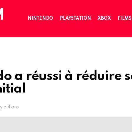
NINTENDO
PLAYSTATION
XBOX
FILMS
o a réussi à réduire 
itial
l y a 4 ans