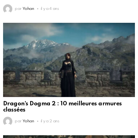
par
Yohan
il y a 4 ans
Dragon’s Dogma 2 : 10 meilleures armures
classées
par
Yohan
il y a 2 ans