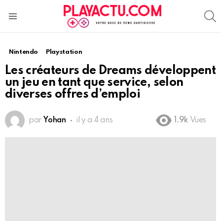
S
Menu
Nintendo
Playstation
Les créateurs de Dreams développent
un jeu en tant que service, selon
diverses offres d’emploi
par
Yohan
il y a 4 ans
1.9k
Vues