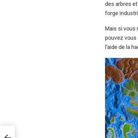
des arbres et
forge industr
Mais si vous 
pouvez vous d
l’aide de la h
t a
u