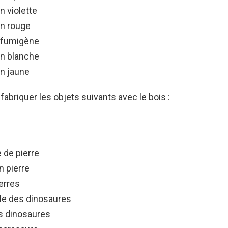
n violette
on rouge
 fumigène
on blanche
on jaune
abriquer les objets suivants avec le bois :
 de pierre
n pierre
erres
le des dinosaures
s dinosaures