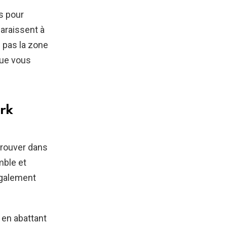
s pour
araissent à
z pas la zone
que vous
Ark
trouver dans
mble et
également
 en abattant