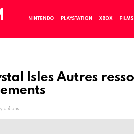
NINTENDO
PLAYSTATION
XBOX
FILMS
stal Isles Autres ress
ements
l y a 4 ans