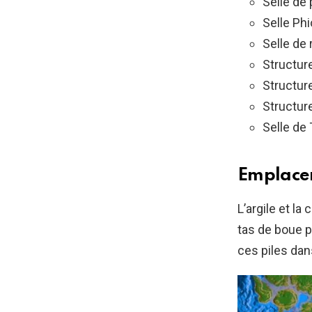
Selle de
Selle Ph
Selle de 
Structu
Structur
Structur
Selle de
Emplaceme
L’argile et l
tas de boue p
ces piles dan