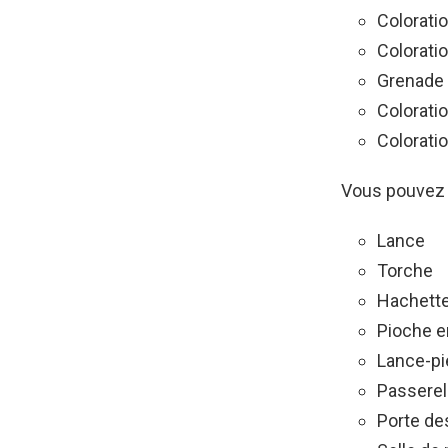
Coloratio
Colorati
Grenade
Colorati
Colorati
Vous pouvez f
Lance
Torche
Hachette
Pioche e
Lance-pi
Passerel
Porte de