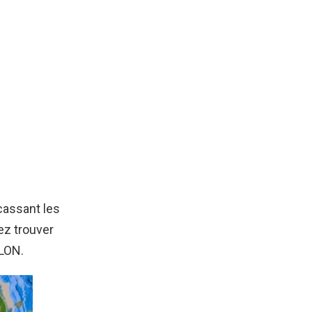
cassant les
ez trouver
 LON.