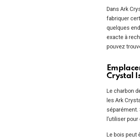
Dans Ark Crys
fabriquer cer
quelques endr
exacte à rech
pouvez trouv
Emplacem
Crystal I
Le charbon de
les Ark Cryst
séparément. 
l’utiliser pou
Le bois peut 