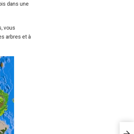
bois dans une
s, vous
es arbres et à
Micr
mise