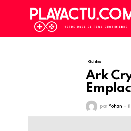
Guides
Ark Cry
Emplac
par
Yohan
i