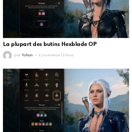
La plupart des butins Hexblade OP
par
Yohan
il y a environ 12 mois