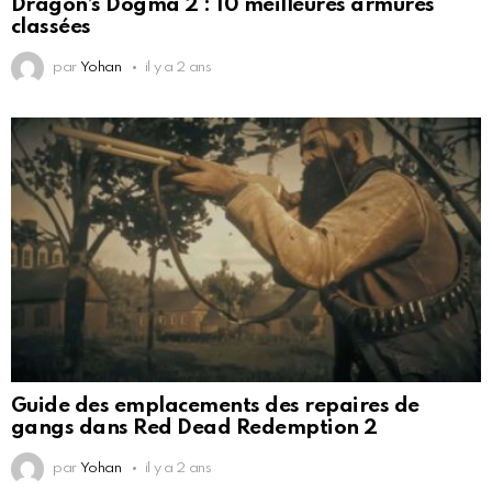
Dragon’s Dogma 2 : 10 meilleures armures
classées
par
Yohan
il y a 2 ans
Guide des emplacements des repaires de
gangs dans Red Dead Redemption 2
par
Yohan
il y a 2 ans