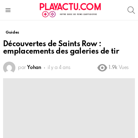
S
Menu
Guides
Découvertes de Saints Row :
emplacements des galeries de tir
par
Yohan
il y a 4 ans
1.9k
Vues