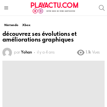
S
Menu
Nintendo
Xbox
découvrez ses évolutions et
améliorations graphiques
par
Yohan
il y a 4 ans
1.1k
Vues