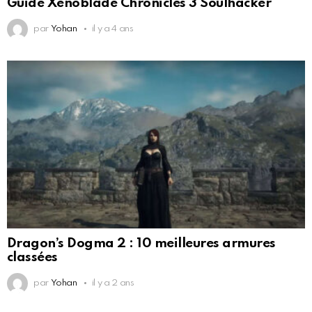
Guide Xenoblade Chronicles 3 Soulhacker
par
Yohan
il y a 4 ans
Dragon’s Dogma 2 : 10 meilleures armures
classées
par
Yohan
il y a 2 ans