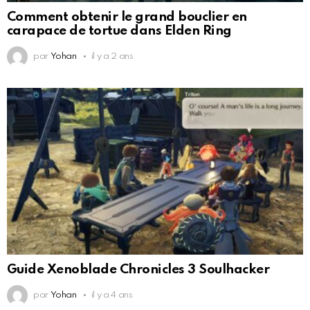
Comment obtenir le grand bouclier en
carapace de tortue dans Elden Ring
par
Yohan
il y a 2 ans
Guide Xenoblade Chronicles 3 Soulhacker
par
Yohan
il y a 4 ans