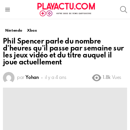
S
Menu
Nintendo
Xbox
Phil Spencer parle du nombre
d’heures qu’il passe par semaine sur
les jeux vidéo et du titre auquel il
joue actuellement
par
Yohan
il y a 4 ans
1.8k
Vues