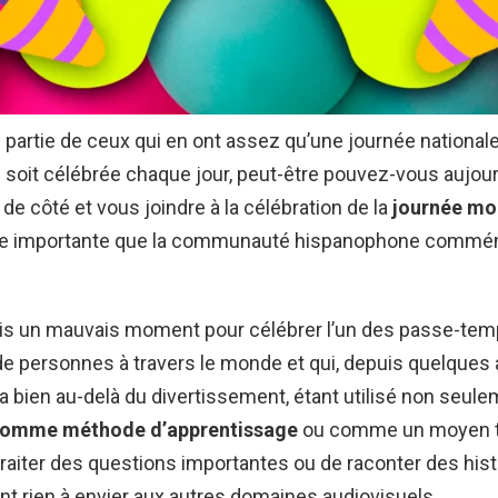
s partie de ceux qui en ont assez qu’une journée national
e soit célébrée chaque jour, peut-être pouvez-vous aujou
de côté et vous joindre à la célébration de la
journée mo
te importante que la communauté hispanophone comm
ais un mauvais moment pour célébrer l’un des passe-te
de personnes à travers le monde et qui, depuis quelques
a bien au-delà du divertissement, étant utilisé non seule
omme méthode d’apprentissage
ou comme un moyen tr
raiter des questions importantes ou de raconter des histo
’ont rien à envier aux autres domaines audiovisuels.