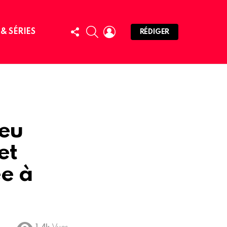
FOLLOW
SEARCH
LOGIN
 & SÉRIES
RÉDIGER
US
jeu
et
ée à