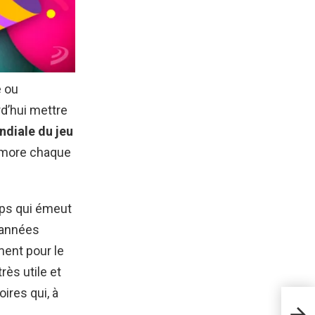
e ou
rd’hui mettre
ndiale du jeu
émore chaque
mps qui émeut
 années
ment pour le
ès utile et
ires qui, à
Com