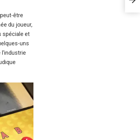
per
peut-être
ée du joueur,
s spéciale et
quelques-uns
l’industrie
ludique