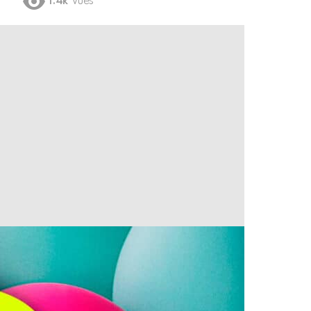
1.4k
Vues