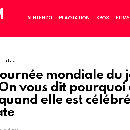
NINTENDO
PLAYSTATION
XBOX
FILMS
n
Xbox
journée mondiale du 
 On vous dit pourquoi 
quand elle est célébr
ate