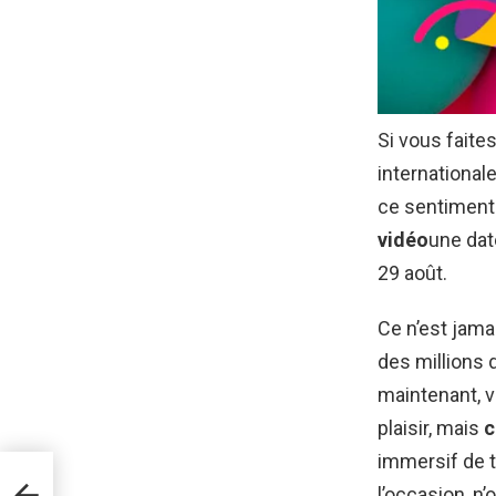
Si vous faite
international
ce sentiment 
vidéo
une da
29 août.
Ce n’est jam
des millions 
maintenant, v
plaisir, mais
c
immersif de t
pour
l’occasion, n