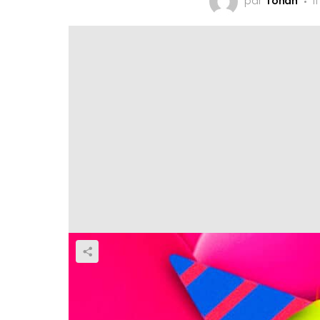
par
Yohan
i