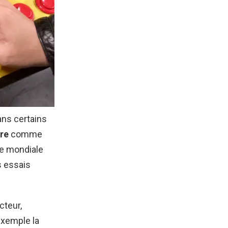
ans certains
bre
comme
ée mondiale
s essais
cteur,
exemple la