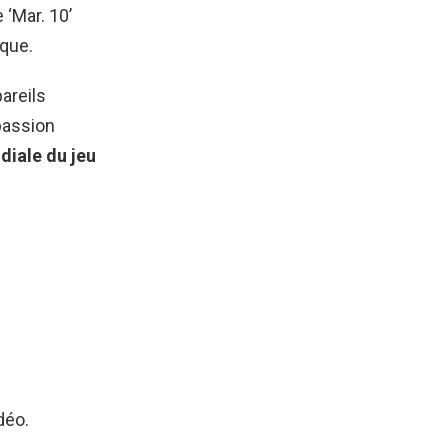
‘Mar. 10’
ique.
areils
passion
iale du jeu
déo.