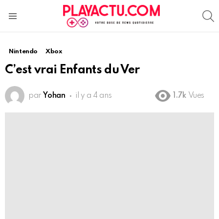
S
Menu
Nintendo
Xbox
C’est vrai Enfants du Ver
par
Yohan
il y a 4 ans
1.7k
Vues