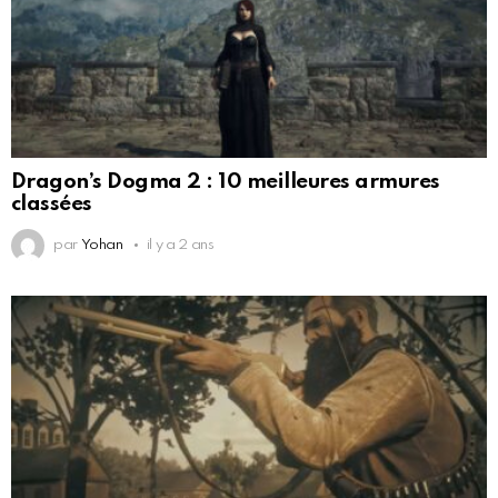
Dragon’s Dogma 2 : 10 meilleures armures
classées
par
Yohan
il y a 2 ans