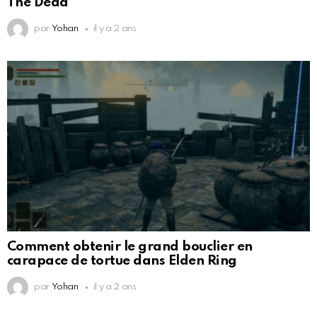
The Dead
par
Yohan
il y a 2 ans
Comment obtenir le grand bouclier en
carapace de tortue dans Elden Ring
par
Yohan
il y a 2 ans