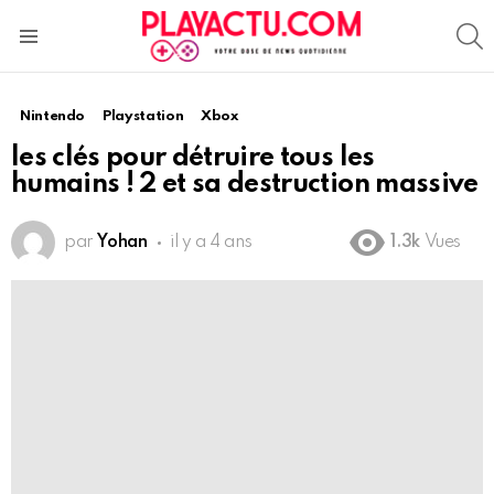
S
Menu
Nintendo
Playstation
Xbox
les clés pour détruire tous les
humains ! 2 et sa destruction massive
par
Yohan
il y a 4 ans
1.3k
Vues