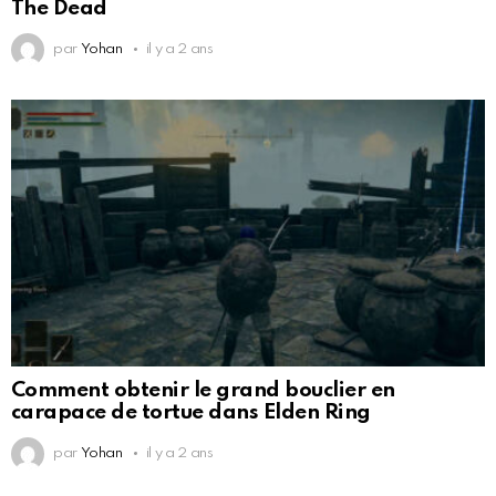
The Dead
par
Yohan
il y a 2 ans
Comment obtenir le grand bouclier en
carapace de tortue dans Elden Ring
par
Yohan
il y a 2 ans