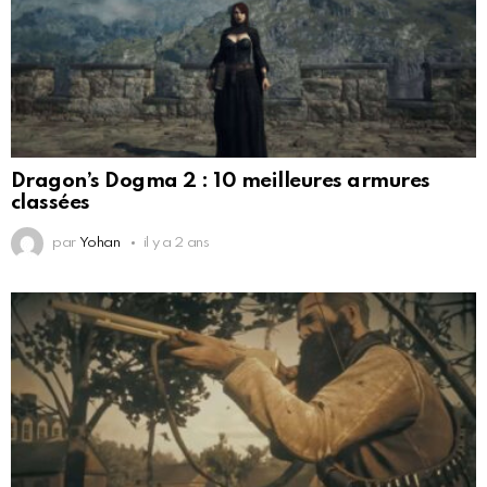
Dragon’s Dogma 2 : 10 meilleures armures
classées
par
Yohan
il y a 2 ans