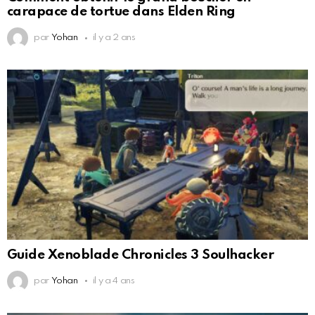
carapace de tortue dans Elden Ring
par
Yohan
il y a 2 ans
Guide Xenoblade Chronicles 3 Soulhacker
par
Yohan
il y a 4 ans