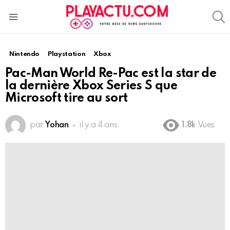
S
Menu
Nintendo
Playstation
Xbox
Pac-Man World Re-Pac est la star de
la dernière Xbox Series S que
Microsoft tire au sort
par
Yohan
il y a 4 ans
1.8k
Vues