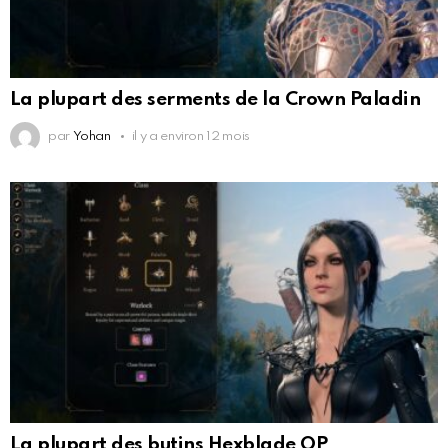
La plupart des serments de la Crown Paladin
par
Yohan
il y a environ 12 mois
La plupart des butins Hexblade OP