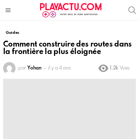
S
Menu
Guides
Comment construire des routes dans
la frontière la plus éloignée
par
Yohan
il y a 4 ans
1.2k
Vues