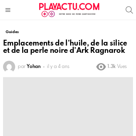
S
Menu
Guides
Emplacements de l’huile, de la silice
et de la perle noire d’Ark Ragnarok
par
Yohan
il y a 4 ans
1.3k
Vues