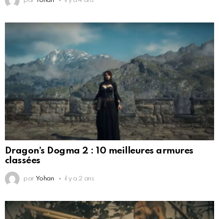
par
Yohan
il y a 4 ans
Dragon’s Dogma 2 : 10 meilleures armures
classées
par
Yohan
il y a 2 ans