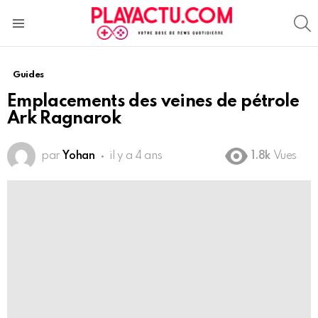
S
Menu
Guides
Emplacements des veines de pétrole
Ark Ragnarok
par
Yohan
il y a 4 ans
1.8k
Vues