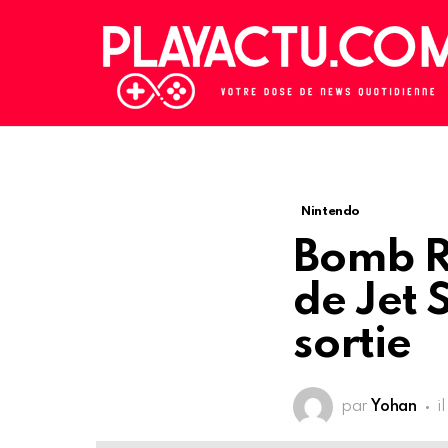
Nintendo
Bomb R
de Jet 
sortie
par
Yohan
i