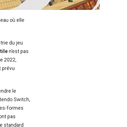
veau où elle
rie du jeu
tile
n’est pas
de 2022,
t prévu
ndre le
intendo Switch,
ates-formes
sont pas
le standard