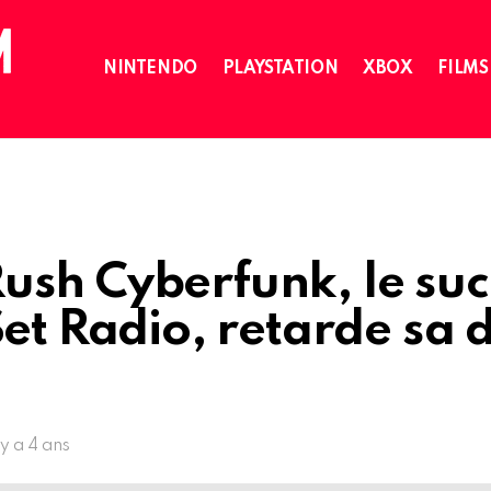
NINTENDO
PLAYSTATION
XBOX
FILMS
ush Cyberfunk, le suc
Set Radio, retarde sa 
l y a 4 ans