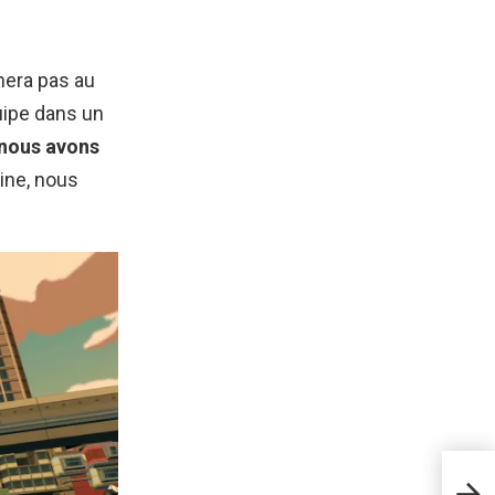
nera pas au
uipe dans un
nous avons
ine, nous
Emp