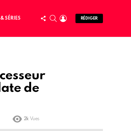
FOLLOW
SEARCH
LOGIN
 & SÉRIES
RÉDIGER
US
cesseur
date de
2k
Vues