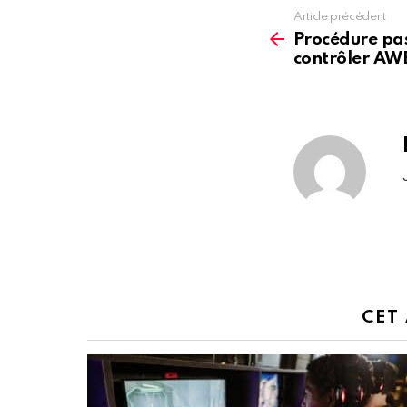
Article précédent
See
more
Procédure pa
contrôler AW
CET