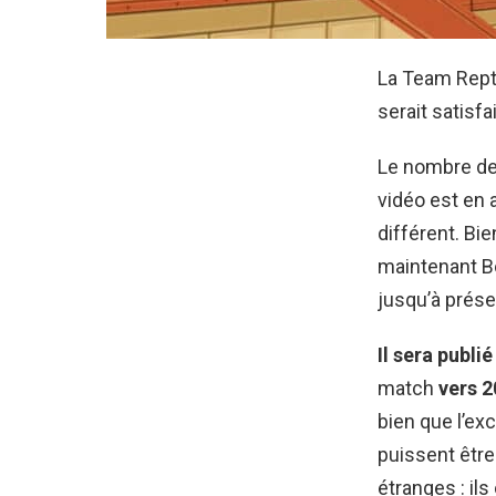
La Team Reptil
serait satisfa
Le nombre de
vidéo est en
différent. Bie
maintenant Bo
jusqu’à présen
Il sera publi
match
vers 
bien que l’ex
puissent être
étranges : il