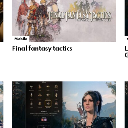
Mobile
Final fantasy tactics
L
G