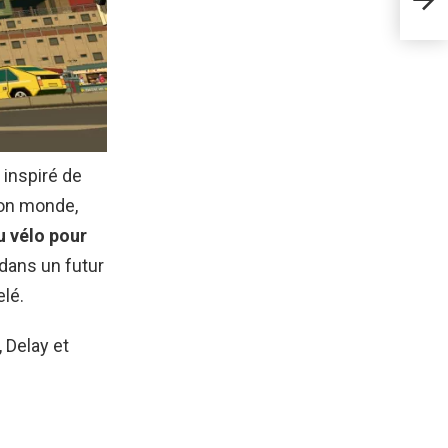
l’a
inspiré de
son monde,
u vélo pour
dans un futur
elé.
 Delay et