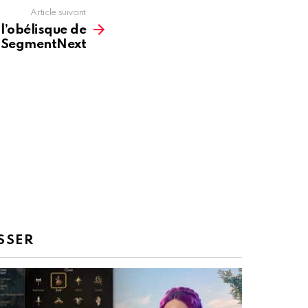
Article suivant
’obélisque de
– SegmentNext
SSER