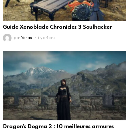
Guide Xenoblade Chronicles 3 Soulhacker
par
Yohan
il y a 4 ans
Dragon’s Dogma 2 : 10 meilleures armures