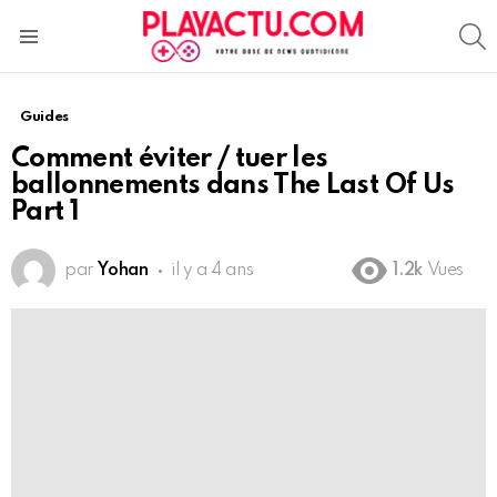
S
Menu
Guides
Comment éviter / tuer les
ballonnements dans The Last Of Us
Part 1
par
Yohan
il y a 4 ans
1.2k
Vues