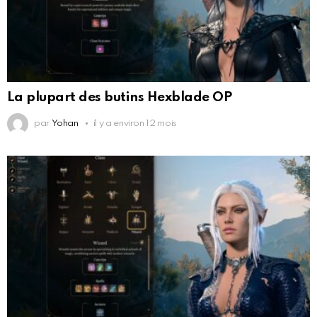
La plupart des butins Hexblade OP
par
Yohan
il y a environ 12 mois