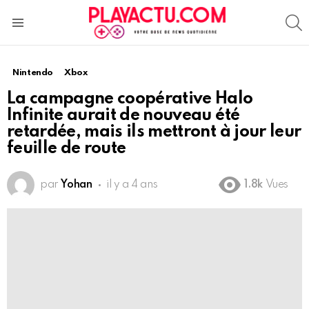
S
Menu
Nintendo
Xbox
La campagne coopérative Halo
Infinite aurait de nouveau été
retardée, mais ils mettront à jour leur
feuille de route
par
Yohan
il y a 4 ans
1.8k
Vues