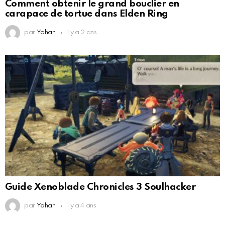
Comment obtenir le grand bouclier en
carapace de tortue dans Elden Ring
par
Yohan
il y a 2 ans
Guide Xenoblade Chronicles 3 Soulhacker
par
Yohan
il y a 4 ans