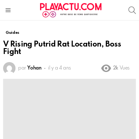
S
Menu
Guides
V Rising Putrid Rat Location, Boss
Fight
par
Yohan
il y a 4 ans
2k
Vues