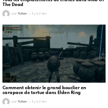
The Dead
par
Yohan
il y a 2 ans
Comment obtenir le grand bouclier en
carapace de tortue dans Elden Ring
par
Yohan
il y a 2 ans