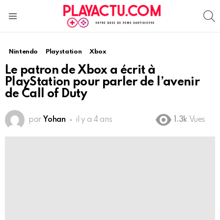
S
Menu
Nintendo
Playstation
Xbox
Le patron de Xbox a écrit à
PlayStation pour parler de l’avenir
de Call of Duty
par
Yohan
il y a 4 ans
1.3k
Vues