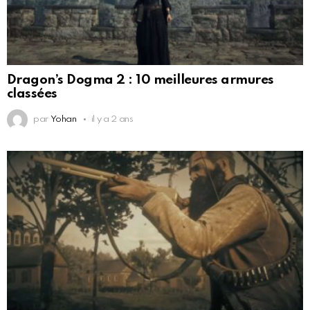
Dragon’s Dogma 2 : 10 meilleures armures
classées
par
Yohan
il y a 2 ans