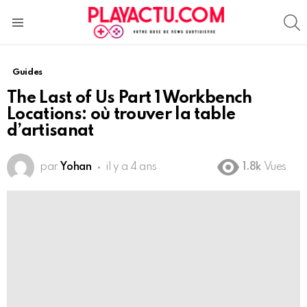
S
Menu
Guides
The Last of Us Part 1 Workbench
Locations: où trouver la table
d’artisanat
par
Yohan
il y a 4 ans
1.8k
Vues