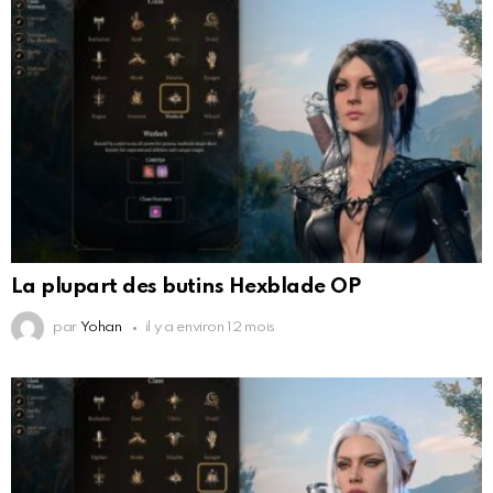
La plupart des butins Hexblade OP
par
Yohan
il y a environ 12 mois