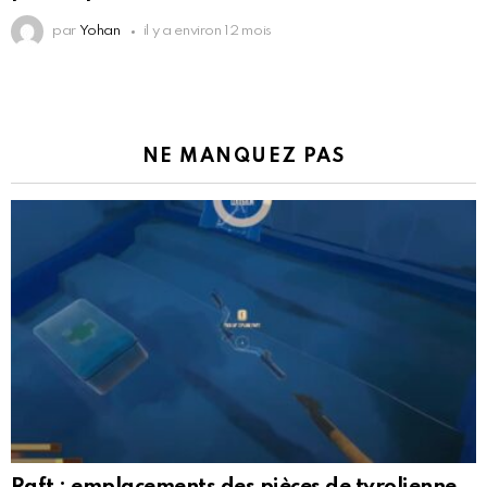
par
Yohan
il y a environ 12 mois
NE MANQUEZ PAS
Raft : emplacements des pièces de tyrolienne,