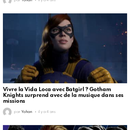
par
Yohan
il y a 4 ans
Vivre la Vida Loca avec Batgirl ? Gotham
Knights surprend avec de la musique dans ses
missions
par
Yohan
il y a 4 ans