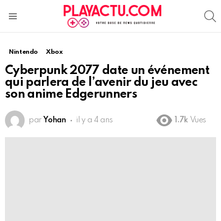
S
Menu
Nintendo
Xbox
Cyberpunk 2077 date un événement
qui parlera de l’avenir du jeu avec
son anime Edgerunners
par
Yohan
il y a 4 ans
1.7k
Vues