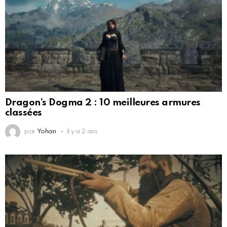
Dragon’s Dogma 2 : 10 meilleures armures
classées
par
Yohan
il y a 2 ans