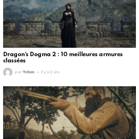
Dragon’s Dogma 2 : 10 meilleures armures
classées
par
Yohan
il y a 2 ans