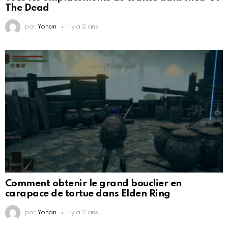
The Dead
par
Yohan
il y a 2 ans
Comment obtenir le grand bouclier en
carapace de tortue dans Elden Ring
par
Yohan
il y a 2 ans