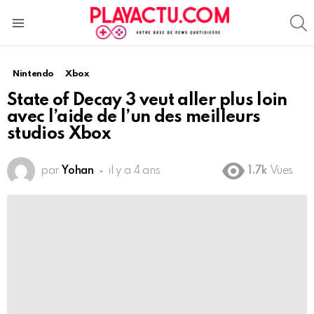
S
Menu
Nintendo
Xbox
State of Decay 3 veut aller plus loin
avec l’aide de l’un des meilleurs
studios Xbox
par
Yohan
il y a 4 ans
1.7k
Vues