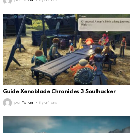
par
Yohan
il y a 2 ans
Guide Xenoblade Chronicles 3 Soulhacker
par
Yohan
il y a 4 ans