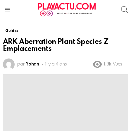
S
Menu
Guides
ARK Aberration Plant Species Z
Emplacements
par
Yohan
il y a 4 ans
1.3k
Vues