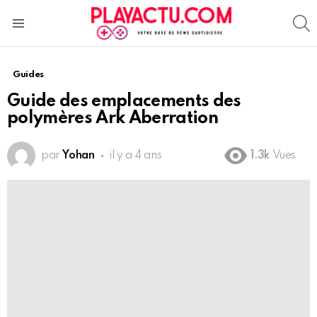
S
Menu
Guides
Guide des emplacements des
polymères Ark Aberration
par
Yohan
il y a 4 ans
1.3k
Vues