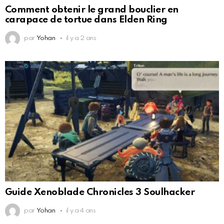
Comment obtenir le grand bouclier en
carapace de tortue dans Elden Ring
par
Yohan
il y a 2 ans
Guide Xenoblade Chronicles 3 Soulhacker
par
Yohan
il y a 4 ans