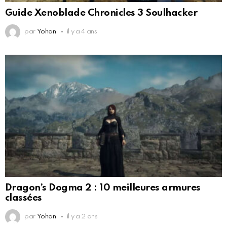
Guide Xenoblade Chronicles 3 Soulhacker
par
Yohan
il y a 4 ans
Dragon’s Dogma 2 : 10 meilleures armures
classées
par
Yohan
il y a 2 ans