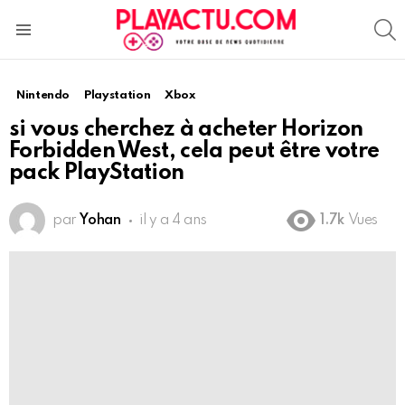
S
Menu
Nintendo
Playstation
Xbox
si vous cherchez à acheter Horizon
Forbidden West, cela peut être votre
pack PlayStation
par
Yohan
il y a 4 ans
1.7k
Vues