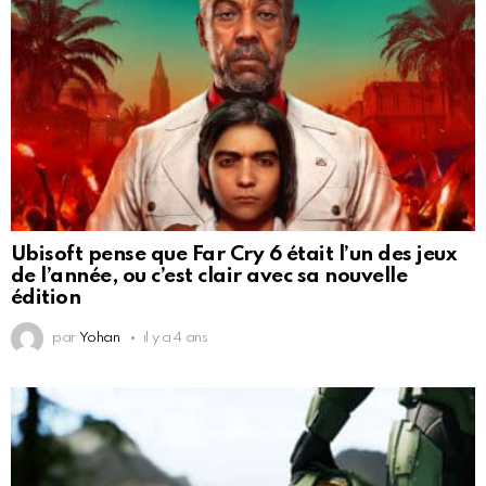
Ubisoft pense que Far Cry 6 était l’un des jeux
de l’année, ou c’est clair avec sa nouvelle
édition
par
Yohan
il y a 4 ans