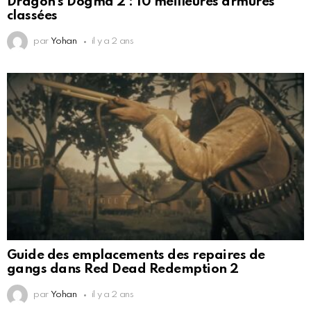
Dragon’s Dogma 2 : 10 meilleures armures
classées
par
Yohan
il y a 2 ans
Guide des emplacements des repaires de
gangs dans Red Dead Redemption 2
par
Yohan
il y a 2 ans