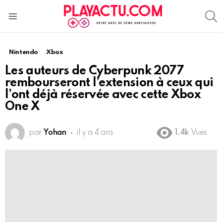
S
Menu
Nintendo
Xbox
Les auteurs de Cyberpunk 2077
rembourseront l’extension à ceux qui
l’ont déjà réservée avec cette Xbox
One X
par
Yohan
il y a 4 ans
1.4k
Vues