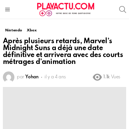
S
Menu
Nintendo
Xbox
Après plusieurs retards, Marvel’s
Midnight Suns a déjà une date
définitive et arrivera avec des courts
métrages d’animation
par
Yohan
il y a 4 ans
1.1k
Vues