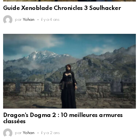
Guide Xenoblade Chronicles 3 Soulhacker
par
Yohan
il y a 4 ans
Dragon’s Dogma 2 : 10 meilleures armures
classées
par
Yohan
il y a 2 ans