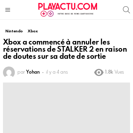
S
Menu
Nintendo
Xbox
Xbox a commencé à annuler les
réservations de STALKER 2 en raison
de doutes sur sa date de sortie
par
Yohan
il y a 4 ans
1.8k
Vues