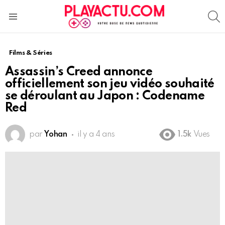
S
Menu
Films & Séries
Assassin’s Creed annonce
officiellement son jeu vidéo souhaité
se déroulant au Japon : Codename
Red
par
Yohan
il y a 4 ans
1.5k
Vues