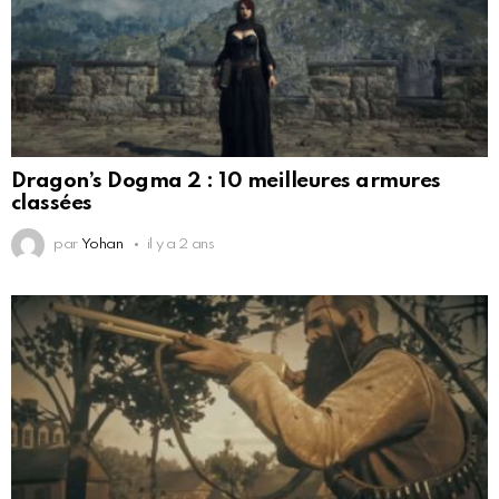
Dragon’s Dogma 2 : 10 meilleures armures
classées
par
Yohan
il y a 2 ans