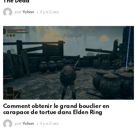
The Dead
par
Yohan
il y a 2 ans
Comment obtenir le grand bouclier en
carapace de tortue dans Elden Ring
par
Yohan
il y a 2 ans