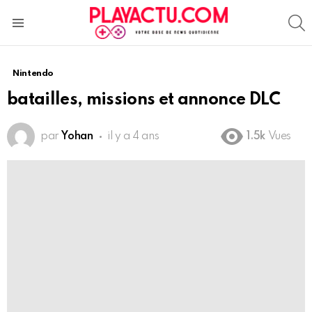
S
Menu
Nintendo
batailles, missions et annonce DLC
par
Yohan
il y a 4 ans
1.5k
Vues