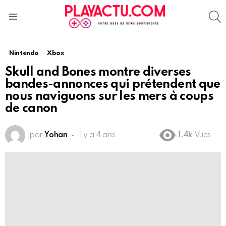
S
Menu
Nintendo
Xbox
Skull and Bones montre diverses
bandes-annonces qui prétendent que
nous naviguons sur les mers à coups
de canon
par
Yohan
il y a 4 ans
1.4k
Vues