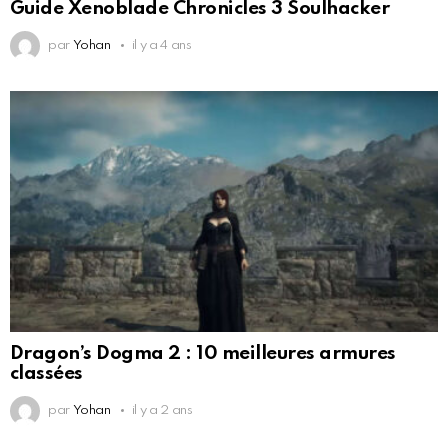
Guide Xenoblade Chronicles 3 Soulhacker
par
Yohan
il y a 4 ans
Dragon’s Dogma 2 : 10 meilleures armures
classées
par
Yohan
il y a 2 ans