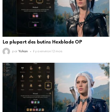
La plupart des butins Hexblade OP
par
Yohan
il y a environ 12 mois