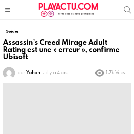
S
Menu
Guides
Assassin’s Creed Mirage Adult
Rating est une « erreur », confirme
Ubisoft
par
Yohan
il y a 4 ans
1.7k
Vues