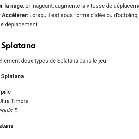
r la nage
: En nageant, augmente la vitesse de déplacem
 Accélérer
: Lorsqu’il est sous forme d’idée ou d’octolin
de déplacement
 Splatana
uellement deux types de Splatana dans le jeu
 Splatana
rpille
 Ultra Timbre
equis
: 5
atana