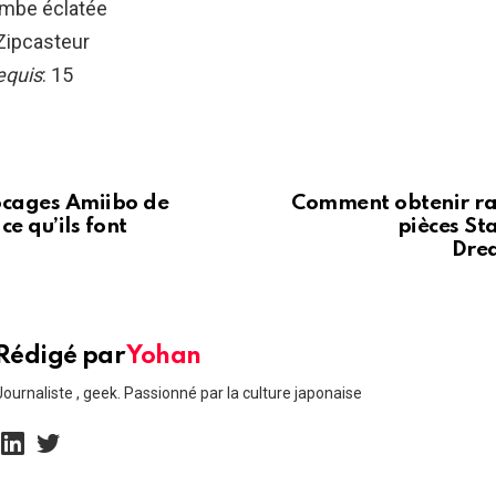
ombe éclatée
 Zipcasteur
equis
: 15
ocages Amiibo de
Comment obtenir r
ce qu’ils font
pièces St
Drea
Rédigé par
Yohan
Journaliste , geek. Passionné par la culture japonaise
linkedin
twitter