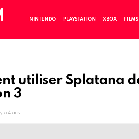
NINTENDO
PLAYSTATION
XBOX
FILMS
t utiliser Splatana d
on 3
l y a 4 ans