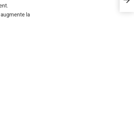
Vall
ent.
g, augmente la