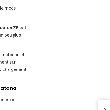
t le mode
outon ZR
est
 un peu plus
ir enfoncé et
ément sur
 du chargement
platana
oueurs à
Com
pièc