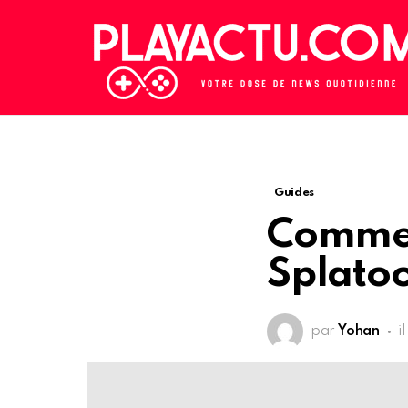
Guides
Commen
Splato
par
Yohan
i