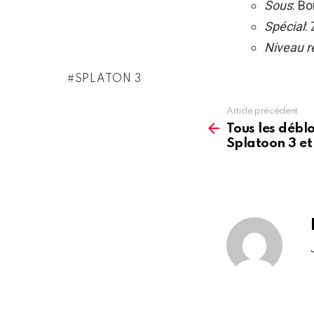
Sous
: B
Spécial
:
Niveau r
SPLATON 3
Article précédent
See
more
Tous les débl
Splatoon 3 et 