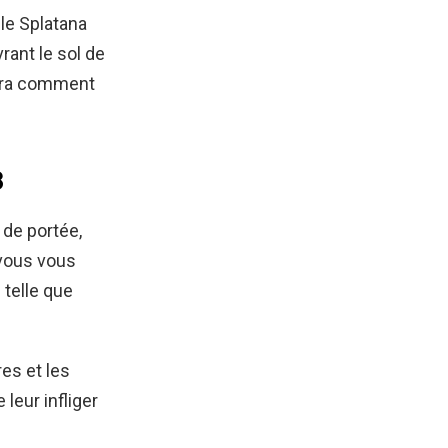
le Splatana
ant le sol de
era comment
3
 de portée,
 vous vous
 telle que
es et les
leur infliger