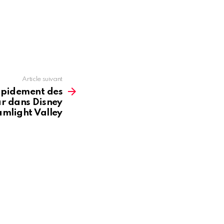
Article suivant
apidement des
ar dans Disney
mlight Valley