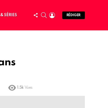
FOLLOW
SEARCH
LOGIN
 & SÉRIES
RÉDIGER
US
ans
1.5k
Vues