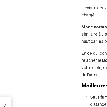
Il existe deu
chargé.
Mode norma
similaire à vi
haut car les 
En ce qui co
relâcher le
Bo
votre cible, 
de l’arme.
Meilleure
Saut furt
distance