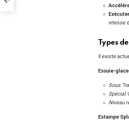
Accélére
Exécuter
vitesse 
Types de
Il existe act
Essuie-glace
Sous
: To
Spécial
:
Niveau r
Estampe Spl