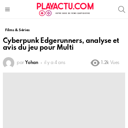
S
Menu
Films & Séries
Cyberpunk Edgerunners, analyse et
avis du jeu pour Multi
par
Yohan
il y a 4 ans
1.2k
Vues