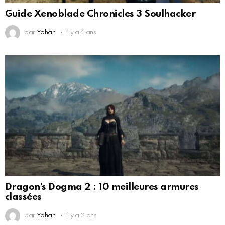
Guide Xenoblade Chronicles 3 Soulhacker
par
Yohan
il y a 4 ans
Dragon’s Dogma 2 : 10 meilleures armures
classées
par
Yohan
il y a 2 ans