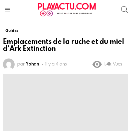
S
Menu
Guides
Emplacements de la ruche et du miel
d’Ark Extinction
par
Yohan
il y a 4 ans
1.4k
Vues