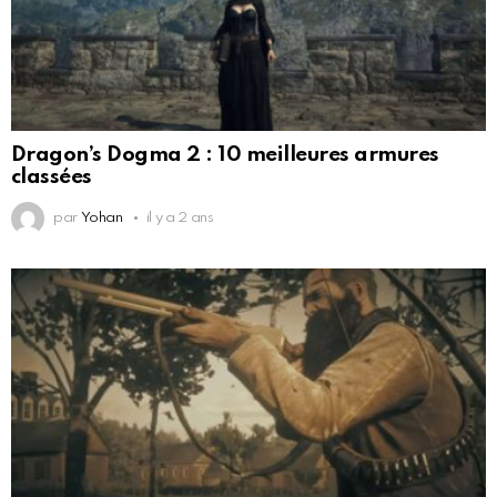
Dragon’s Dogma 2 : 10 meilleures armures
classées
par
Yohan
il y a 2 ans