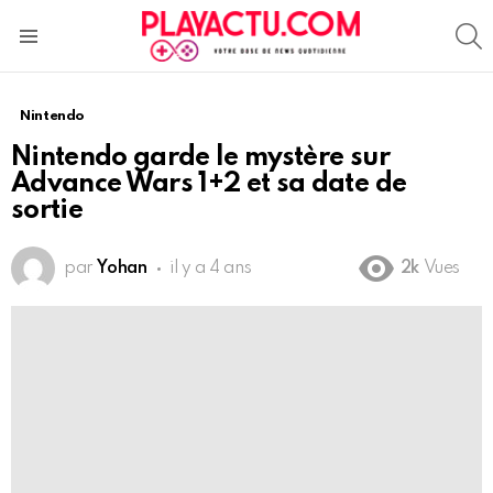
S
Menu
Nintendo
Nintendo garde le mystère sur
Advance Wars 1+2 et sa date de
sortie
par
Yohan
il y a 4 ans
2k
Vues