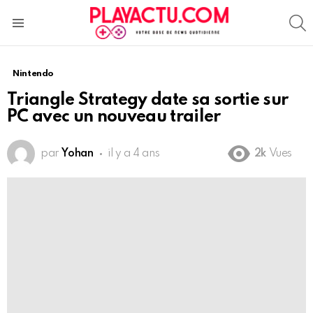
S
Menu
Nintendo
Triangle Strategy date sa sortie sur
PC avec un nouveau trailer
par
Yohan
il y a 4 ans
2k
Vues