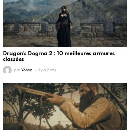
Dragon’s Dogma 2 : 10 meilleures armures
classées
par
Yohan
il y a 2 ans