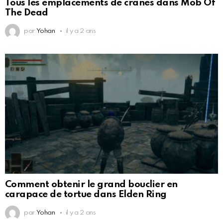
Tous les emplacements de crânes dans Mob Of
The Dead
par
Yohan
il y a 2 ans
Comment obtenir le grand bouclier en
carapace de tortue dans Elden Ring
par
Yohan
il y a 2 ans