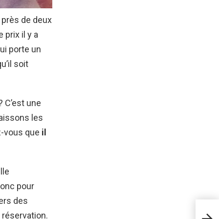
é près de deux
rix il y a
ui porte un
’il soit
? C’est une
aissons les
ez-vous que
il
lle
donc pour
vers des
Com
 réservation.