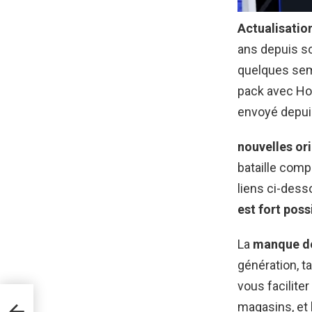
Actualisatio
ans depuis so
quelques sema
pack avec Hor
envoyé depui
nouvelles or
bataille comp
liens ci-dess
est fort poss
La
manque d
génération, t
vous facilite
sney
magasins, et 