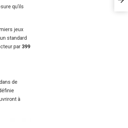
Spl
sure qu’ils
emiers jeux
 un standard
ecteur par
399
 dans de
définie
uvriront à