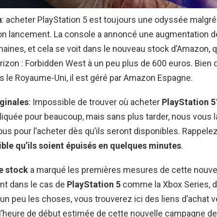
n
: acheter PlayStation 5 est toujours une odyssée malgr
n lancement. La console a annoncé une augmentation de p
ines, et cela se voit dans le nouveau stock d’Amazon, q
izon : Forbidden West à un peu plus de 600 euros. Bien qu
s le Royaume-Uni, il est géré par Amazon Espagne.
iginales
: Impossible de trouver où acheter
PlayStation 5
liquée pour beaucoup, mais sans plus tarder, nous vous l
ous pour l’acheter dès qu’ils seront disponibles. Rappel
ible qu’ils soient épuisés en quelques minutes
.
e stock
a marqué les premières mesures de cette nouve
ant dans le cas de
PlayStation 5
comme la Xbox Series, 
r un peu les choses, vous trouverez ici des liens d’achat 
l’heure de début estimée de cette nouvelle campagne de