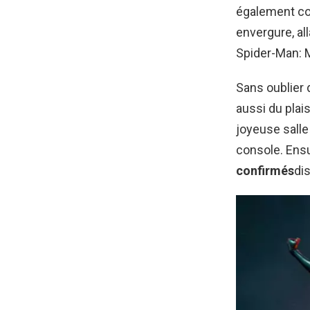
également con
envergure, a
Spider-Man: 
Sans oublier 
aussi du plai
joyeuse salle
console. Ens
confirmés
di