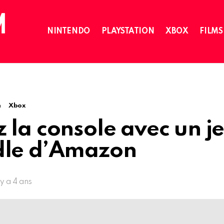
NINTENDO
PLAYSTATION
XBOX
FILMS
n
Xbox
 la console avec un j
dle d’Amazon
l y a 4 ans