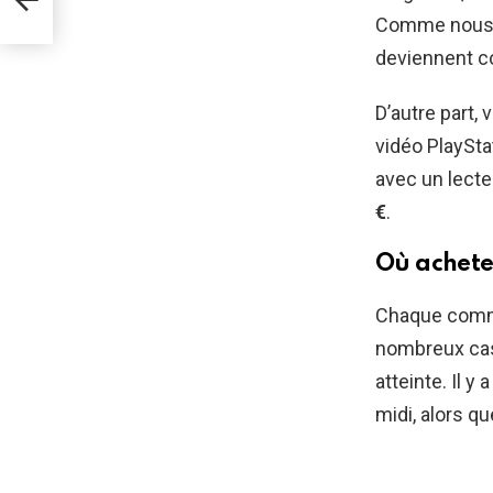
Comme nous n
deviennent co
D’autre part,
vidéo PlaySta
avec un lect
€
.
Où achete
Chaque comme
nombreux cas,
atteinte. Il y
midi, alors qu