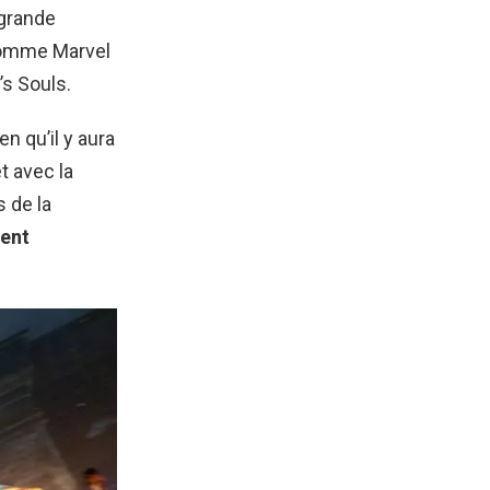
 grande
 comme Marvel
s Souls.
n qu’il y aura
t avec la
s de la
ment