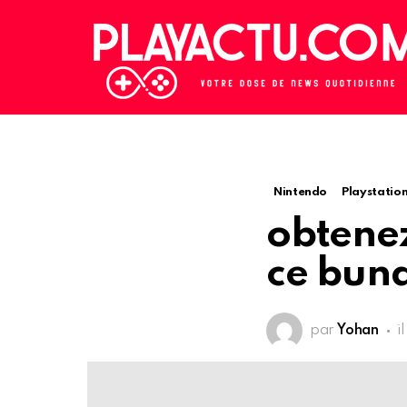
Nintendo
Playstatio
obtenez
ce bun
par
Yohan
i