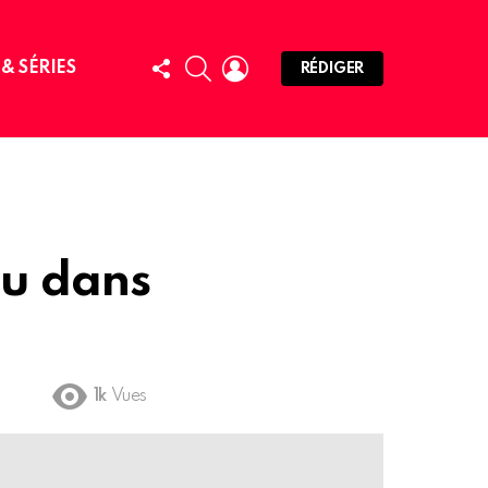
FOLLOW
SEARCH
LOGIN
 & SÉRIES
RÉDIGER
US
eu dans
1k
Vues