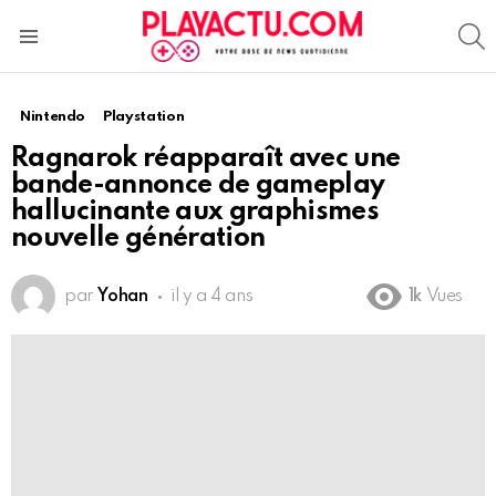
S
Menu
Nintendo
Playstation
Ragnarok réapparaît avec une
bande-annonce de gameplay
hallucinante aux graphismes
nouvelle génération
par
Yohan
il y a 4 ans
1k
Vues